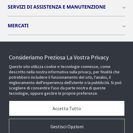
SERVIZI DI ASSISTENZA E MANUTENZIONE
MERCATI
INSIGHTS
Consideriamo Preziosa La Vostra Privacy
Cyber Solutions
Questo sito utilizza cookie e tecnologie connesse, come
descritto nella nostra informativa sulla privacy, per finalità che
potrebbero includere il funzionamento del sito, l'analisi, il
OPENBLUE
miglioramento dell'esperienza dell'utente o la pubblicità. Si può
scegliere di consentire l'uso da parte nostra di queste
tecnologie, oppure gestire le proprie preferenze.
SMART BUILDINGS
Accetta Tutto
Chi siamo
Gestisci Opzioni