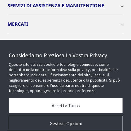
SERVIZI DI ASSISTENZA E MANUTENZIONE
MERCATI
INSIGHTS
Consideriamo Preziosa La Vostra Privacy
Cyber Solutions
Questo sito utilizza cookie e tecnologie connesse, come
descritto nella nostra informativa sulla privacy, per finalità che
potrebbero includere il funzionamento del sito, l'analisi, il
OPENBLUE
miglioramento dell'esperienza dell'utente o la pubblicità. Si può
scegliere di consentire l'uso da parte nostra di queste
tecnologie, oppure gestire le proprie preferenze.
SMART BUILDINGS
Accetta Tutto
Chi siamo
Gestisci Opzioni