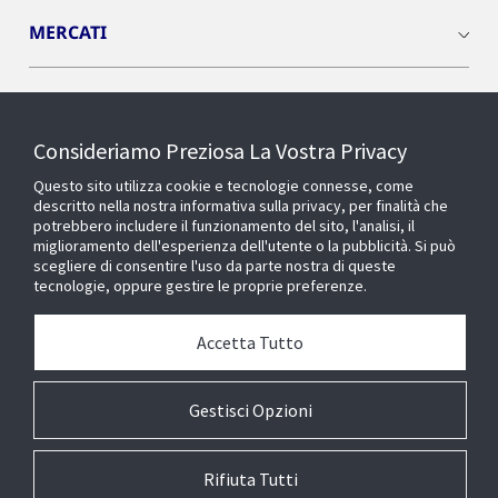
MERCATI
INSIGHTS
Consideriamo Preziosa La Vostra Privacy
Cyber Solutions
Questo sito utilizza cookie e tecnologie connesse, come
descritto nella nostra informativa sulla privacy, per finalità che
potrebbero includere il funzionamento del sito, l'analisi, il
OPENBLUE
miglioramento dell'esperienza dell'utente o la pubblicità. Si può
scegliere di consentire l'uso da parte nostra di queste
tecnologie, oppure gestire le proprie preferenze.
SMART BUILDINGS
Accetta Tutto
Chi siamo
Gestisci Opzioni
Rifiuta Tutti