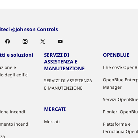
iteci @Johnson Controls
ti e soluzioni
SERVIZI DI
OPENBLUE
ASSISTENZA E
zione e
Che cos'è OpenB
MANUTENZIONE
lo degli edifici
OpenBlue Enterp
SERVIZI DI ASSISTENZA
Manager
E MANUTENZIONE
Servizi OpenBlu
MERCATI
zione incendi
Pionieri OpenBl
Mercati
mento incendi
Piattaforma e
tecnologia Open
zza