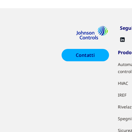
Segu
Prodot
Contatti
Automa
control
HVAC
IREF
Rivela
Spegni
Sicure