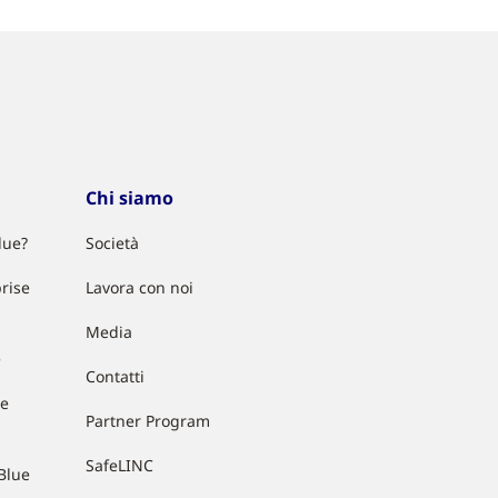
Chi siamo
lue?
Società
rise
Lavora con noi
Media
e
Contatti
ue
Partner Program
SafeLINC
Blue