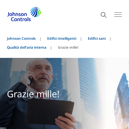
Johnson Controls
Edifici intelligenti
Edifici sani
Qualità dell'aria interna
Grazie mille!
Grazie mille!