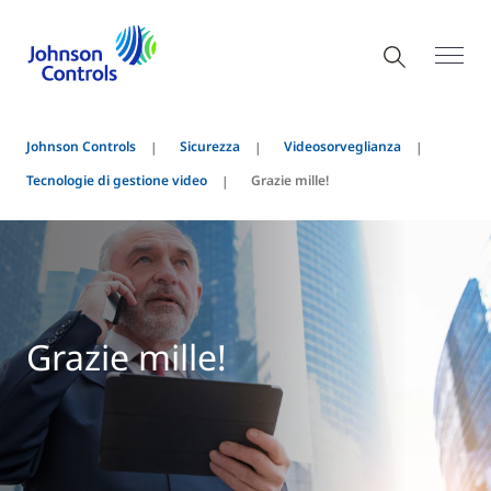
Johnson Controls
Sicurezza
Videosorveglianza
Tecnologie di gestione video
Grazie mille!
Grazie mille!