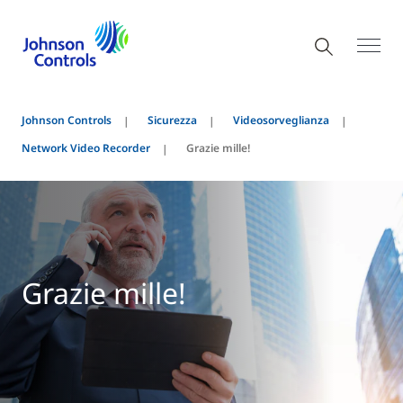
Johnson Controls
Sicurezza
Videosorveglianza
Network Video Recorder
Grazie mille!
Grazie mille!