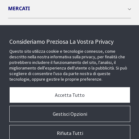
MERCATI
INSIGHTS
Consideriamo Preziosa La Vostra Privacy
Cyber Solutions
Questo sito utilizza cookie e tecnologie connesse, come
descritto nella nostra informativa sulla privacy, per finalità che
potrebbero includere il funzionamento del sito, l'analisi, il
OPENBLUE
miglioramento dell'esperienza dell'utente o la pubblicità. Si può
scegliere di consentire l'uso da parte nostra di queste
tecnologie, oppure gestire le proprie preferenze.
SMART BUILDINGS
Accetta Tutto
Chi siamo
Gestisci Opzioni
Rifiuta Tutti