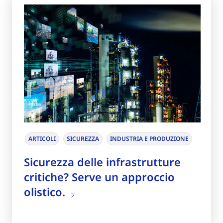
ARTICOLI
SICUREZZA
INDUSTRIA E PRODUZIONE
Sicurezza delle infrastrutture
critiche? Serve un approccio
olistico.