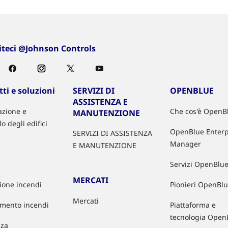
iteci @Johnson Controls
ti e soluzioni
SERVIZI DI
OPENBLUE
ASSISTENZA E
zione e
Che cos'è OpenB
MANUTENZIONE
lo degli edifici
OpenBlue Enterp
SERVIZI DI ASSISTENZA
Manager
E MANUTENZIONE
Servizi OpenBlu
MERCATI
zione incendi
Pionieri OpenBl
Mercati
mento incendi
Piattaforma e
tecnologia Open
zza