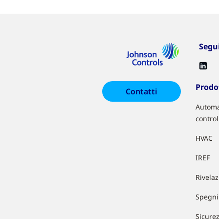
Segu
Prodot
Contatti
Automa
control
HVAC
IREF
Rivela
Spegni
Sicure