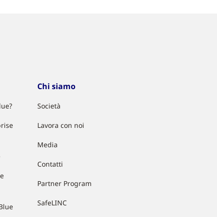
Chi siamo
lue?
Società
rise
Lavora con noi
Media
e
Contatti
ue
Partner Program
SafeLINC
Blue