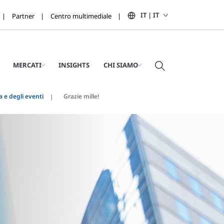
IT | IT
Partner
Centro multimediale
MERCATI
INSIGHTS
CHI SIAMO
a e degli eventi
Grazie mille!