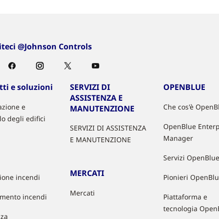
iteci @Johnson Controls
ti e soluzioni
SERVIZI DI
OPENBLUE
ASSISTENZA E
zione e
Che cos'è OpenB
MANUTENZIONE
lo degli edifici
OpenBlue Enterp
SERVIZI DI ASSISTENZA
Manager
E MANUTENZIONE
Servizi OpenBlu
MERCATI
zione incendi
Pionieri OpenBl
Mercati
mento incendi
Piattaforma e
tecnologia Open
zza