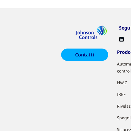
Segu
Prodot
Contatti
Automa
control
HVAC
IREF
Rivela
Spegni
Sicure