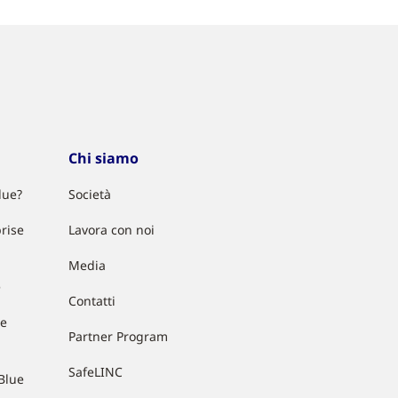
Chi siamo
lue?
Società
rise
Lavora con noi
Media
e
Contatti
ue
Partner Program
SafeLINC
Blue