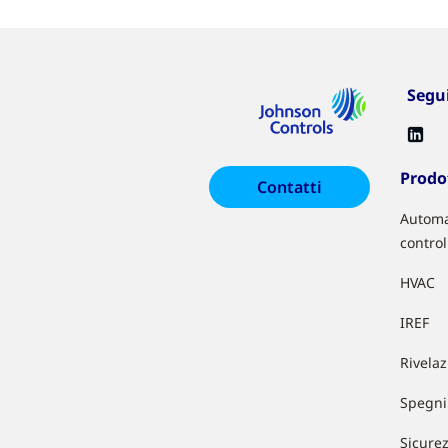
Segu
Prodot
Contatti
Automa
control
HVAC
IREF
Rivela
Spegni
Sicure