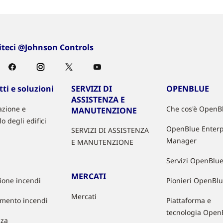
iteci @Johnson Controls
ti e soluzioni
SERVIZI DI
OPENBLUE
ASSISTENZA E
zione e
Che cos'è OpenB
MANUTENZIONE
lo degli edifici
OpenBlue Enterp
SERVIZI DI ASSISTENZA
Manager
E MANUTENZIONE
Servizi OpenBlu
MERCATI
zione incendi
Pionieri OpenBl
Mercati
mento incendi
Piattaforma e
tecnologia Open
zza