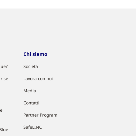
Chi siamo
lue?
Società
rise
Lavora con noi
Media
e
Contatti
ue
Partner Program
SafeLINC
Blue