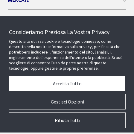
MERCATI
INSIGHTS
Consideriamo Preziosa La Vostra Privacy
Cyber Solutions
Questo sito utilizza cookie e tecnologie connesse, come
descritto nella nostra informativa sulla privacy, per finalità che
potrebbero includere il funzionamento del sito, l'analisi, il
OPENBLUE
miglioramento dell'esperienza dell'utente o la pubblicità. Si può
scegliere di consentire l'uso da parte nostra di queste
tecnologie, oppure gestire le proprie preferenze.
SMART BUILDINGS
Accetta Tutto
Chi siamo
Gestisci Opzioni
Rifiuta Tutti
© 2026 Johnson Controls. All Rights Reserved.