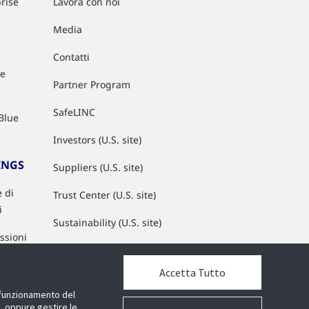
rise
Lavora con noi
Media
e
Contatti
ue
Partner Program
SafeLINC
Blue
Investors (U.S. site)
INGS
Suppliers (U.S. site)
 di
Trust Center (U.S. site)
i
Sustainability (U.S. site)
issioni
Accetta Tutto
 interna
l funzionamento del
e, oppure gestire le