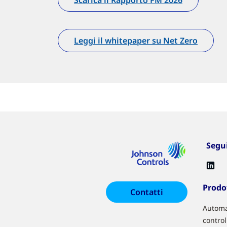
Scarica il Rapporto FM 2026
Leggi il whitepaper su Net Zero
Segu
Prodot
Contatti
Automa
control