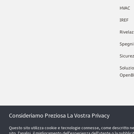
HVAC
IREF
Rivela
Spegni
Sicure
Soluzio
OpenB
Consideriamo Preziosa La Vostra Privacy
Questo sito utilizza cookie e tecnologie connesse, come descritto nell
sito, l'analisi, il miglioramento dell'esperienza dell'utente o la pubbli