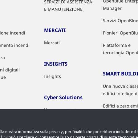
OpenBlue Enterp
SERVIZI DI ASSISTENZA
Manager
E MANUTENZIONE
Servizi OpenBlu
MERCATI
zione incendi
Pionieri OpenBl
Mercati
mento incendi
Piattaforma e
tecnologia Open
zza
INSIGHTS
ni digitali
SMART BUILD
Insights
lue
Una nuova classe
edifici intelligent
Cyber Solutions
Edifici a zero em
How we protect you
(ENG)
Edifici sani
Product Security
Qualità dell'aria
a nostra informativa sulla privacy, per finalità che potrebbero includere i
Advisories (ENG)
cità. Si può scegliere di consentire l'uso da parte nostra di queste tecnologi