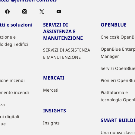
ti e soluzioni
SERVIZI DI
OPENBLUE
ASSISTENZA E
zione e
Che cos'è OpenB
MANUTENZIONE
lo degli edifici
OpenBlue Enterp
SERVIZI DI ASSISTENZA
Manager
E MANUTENZIONE
Servizi OpenBlu
MERCATI
zione incendi
Pionieri OpenBl
Mercati
mento incendi
Piattaforma e
tecnologia Open
zza
INSIGHTS
ni digitali
SMART BUILD
Insights
lue
Una nuova classe