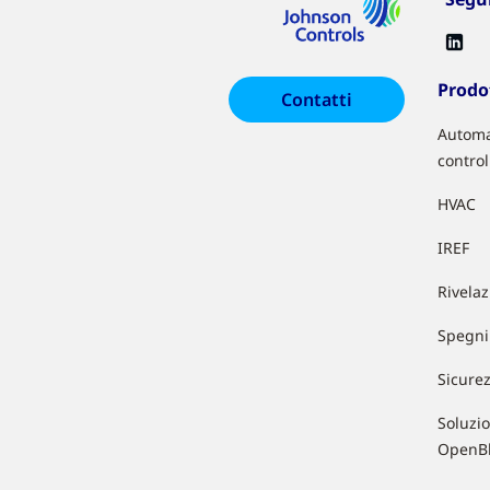
Prodot
Contatti
Automa
control
HVAC
IREF
Rivela
Spegni
Sicure
Soluzio
OpenB