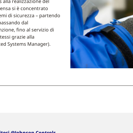
 alla realizzazione del
ensa si è concentrato
temi di sicurezza – partendo
e passando dal
ione, fino al servizio di
essi grazie alla
ated Systems Manager).
iteci @Johnson Controls