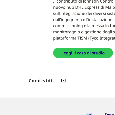
Il contributo di Johnson Controls
nuovo hub DHL Express di Malp
sull’integrazione dei diversi sis
dall’ingegneria e l’installazion
commissioning e la messa in funz
monitoraggio e gestione degli st
piattaforma TISM (Tyco Integr
Leggi il caso di studio
Condividi
Segu