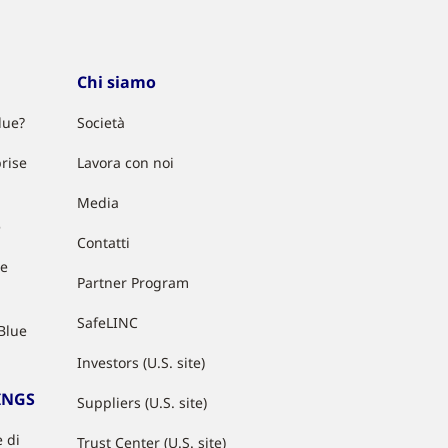
Chi siamo
lue?
Società
rise
Lavora con noi
Media
e
Contatti
ue
Partner Program
SafeLINC
Blue
Investors (U.S. site)
INGS
Suppliers (U.S. site)
 di
Trust Center (U.S. site)