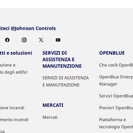
iteci @Johnson Controls
ti e soluzioni
SERVIZI DI
OPENBLUE
ASSISTENZA E
zione e
Che cos'è OpenB
MANUTENZIONE
lo degli edifici
OpenBlue Enterp
SERVIZI DI ASSISTENZA
Manager
E MANUTENZIONE
Servizi OpenBlu
MERCATI
zione incendi
Pionieri OpenBl
Mercati
mento incendi
Piattaforma e
tecnologia Open
zza