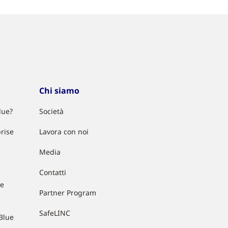
Chi siamo
lue?
Società
rise
Lavora con noi
Media
e
Contatti
ue
Partner Program
SafeLINC
Blue