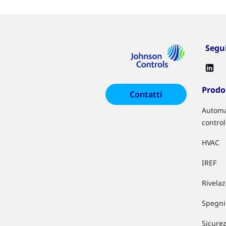
Segu
Prodot
Contatti
Automa
control
HVAC
IREF
Rivela
Spegni
Sicure