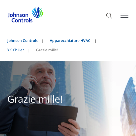
Johnson Controls
Apparecchiature HVAC
YK Chiller
Grazie mille!
Grazie mille!