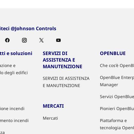
iteci @Johnson Controls
ti e soluzioni
SERVIZI DI
OPENBLUE
ASSISTENZA E
zione e
Che cos'è OpenB
MANUTENZIONE
lo degli edifici
OpenBlue Enterp
SERVIZI DI ASSISTENZA
Manager
E MANUTENZIONE
Servizi OpenBlu
MERCATI
zione incendi
Pionieri OpenBl
Mercati
mento incendi
Piattaforma e
tecnologia Open
zza