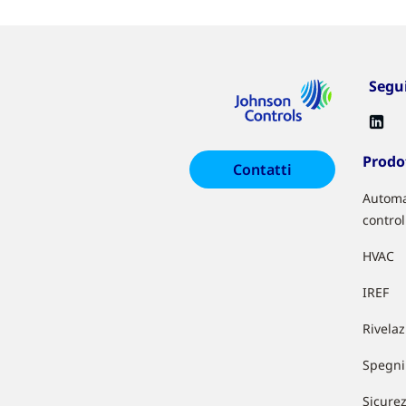
Segu
Prodot
Contatti
Automa
control
HVAC
IREF
Rivela
Spegni
Sicure