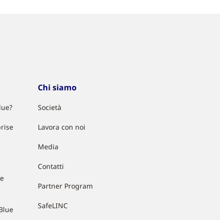
Chi siamo
lue?
Società
rise
Lavora con noi
Media
e
Contatti
ue
Partner Program
SafeLINC
Blue