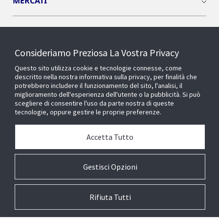
MERCATI
INSIGHTS
Consideriamo Preziosa La Vostra Privacy
Cyber Solutions
Questo sito utilizza cookie e tecnologie connesse, come
descritto nella nostra informativa sulla privacy, per finalità che
potrebbero includere il funzionamento del sito, l'analisi, il
OPENBLUE
miglioramento dell'esperienza dell'utente o la pubblicità. Si può
scegliere di consentire l'uso da parte nostra di queste
tecnologie, oppure gestire le proprie preferenze.
SMART BUILDINGS
Accetta Tutto
Chi siamo
Gestisci Opzioni
Rifiuta Tutti
© 2026 Johnson Controls. All Rights Reserved.