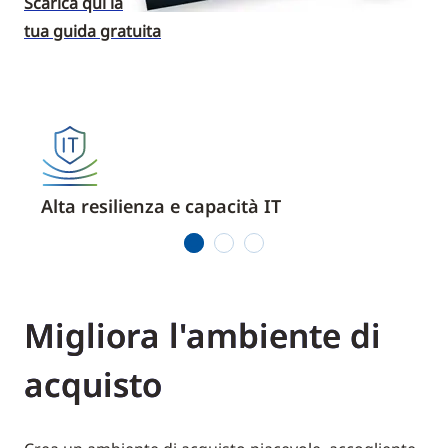
Scarica qui la
tua guida gratuita
Alta resilienza e capacità IT
Supp
1
2
3
Migliora l'ambiente di
acquisto