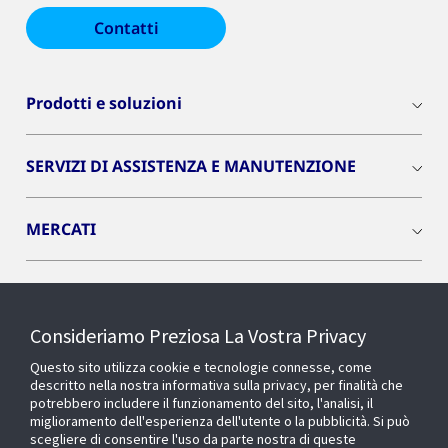
Contatti
Prodotti e soluzioni
SERVIZI DI ASSISTENZA E MANUTENZIONE
MERCATI
INSIGHTS
Consideriamo Preziosa La Vostra Privacy
Cyber Solutions
Questo sito utilizza cookie e tecnologie connesse, come
descritto nella nostra informativa sulla privacy, per finalità che
potrebbero includere il funzionamento del sito, l'analisi, il
OPENBLUE
miglioramento dell'esperienza dell'utente o la pubblicità. Si può
scegliere di consentire l'uso da parte nostra di queste