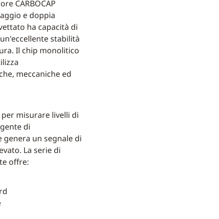
sensore CARBOCAP
raggio e doppia
ettato ha capacità di
un'eccellente stabilità
ra. Il chip monolitico
ilizza
che, meccaniche ed
per misurare livelli di
gente di
e genera un segnale di
evato. La serie di
e offre:
rd
è