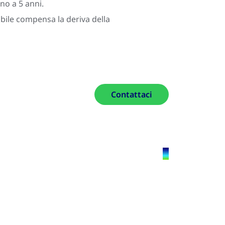
ino a 5 anni.
abile compensa la deriva della
Contattaci