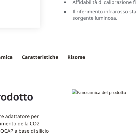
Affidabilità di calibrazione f
Il riferimento infrarosso st
sorgente luminosa.
amica
Caratteristiche
Risorse
rodotto
re adattatore per
evamento della CO2
CAP a base di silicio