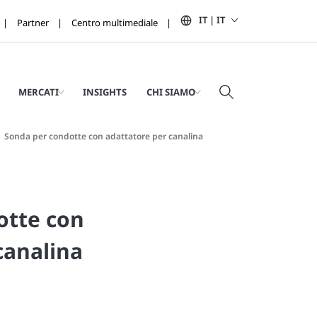
IT | IT
Partner
Centro multimediale
MERCATI
INSIGHTS
CHI SIAMO
Sonda per condotte con adattatore per canalina
otte con
canalina