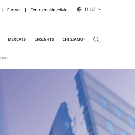
IT | IT
Partner
Centro multimediale
MERCATI
INSIGHTS
CHI SIAMO
ille!