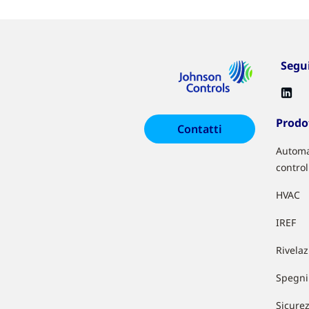
Segu
Prodot
Contatti
Automa
control
HVAC
IREF
Rivela
Spegni
Sicure