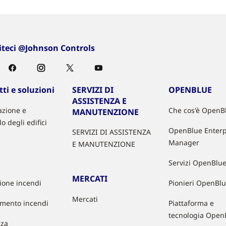
iteci @Johnson Controls
ti e soluzioni
SERVIZI DI
OPENBLUE
ASSISTENZA E
zione e
Che cos'è OpenB
MANUTENZIONE
lo degli edifici
OpenBlue Enterp
SERVIZI DI ASSISTENZA
Manager
E MANUTENZIONE
Servizi OpenBlu
MERCATI
zione incendi
Pionieri OpenBl
Mercati
mento incendi
Piattaforma e
tecnologia Open
zza