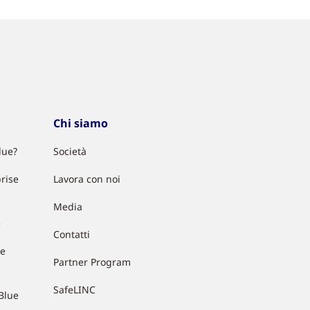
Chi siamo
lue?
Società
rise
Lavora con noi
Media
e
Contatti
ue
Partner Program
SafeLINC
Blue