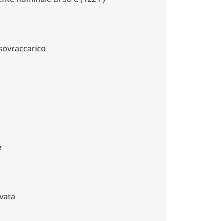
 sovraccarico
e
ovata