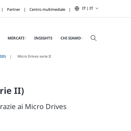
IT | IT
Partner
Centro multimediale
MERCATI
INSIGHTS
CHI SIAMO
VSD)
Micro Drives serie II
ie II)
razie ai Micro Drives