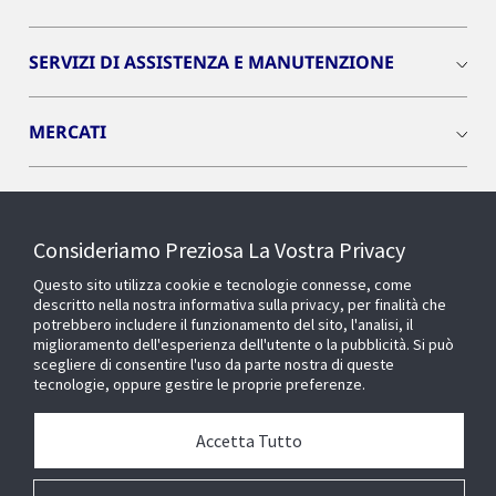
SERVIZI DI ASSISTENZA E MANUTENZIONE
MERCATI
INSIGHTS
Consideriamo Preziosa La Vostra Privacy
Cyber Solutions
Questo sito utilizza cookie e tecnologie connesse, come
descritto nella nostra informativa sulla privacy, per finalità che
potrebbero includere il funzionamento del sito, l'analisi, il
OPENBLUE
miglioramento dell'esperienza dell'utente o la pubblicità. Si può
scegliere di consentire l'uso da parte nostra di queste
tecnologie, oppure gestire le proprie preferenze.
SMART BUILDINGS
Accetta Tutto
Chi siamo