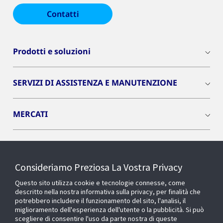
Contatti
Prodotti e soluzioni
SERVIZI DI ASSISTENZA E MANUTENZIONE
MERCATI
INSIGHTS
Consideriamo Preziosa La Vostra Privacy
Cyber Solutions
Questo sito utilizza cookie e tecnologie connesse, come
descritto nella nostra informativa sulla privacy, per finalità che
potrebbero includere il funzionamento del sito, l'analisi, il
OPENBLUE
miglioramento dell'esperienza dell'utente o la pubblicità. Si può
scegliere di consentire l'uso da parte nostra di queste