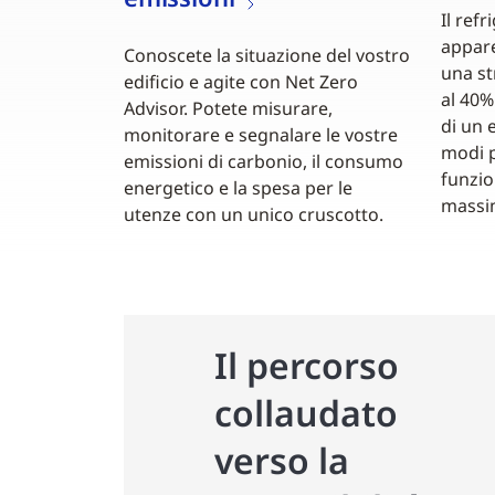
Il ref
appare
Conoscete la situazione del vostro
una st
edificio e agite con Net Zero
al 40%
Advisor. Potete misurare,
di un e
monitorare e segnalare le vostre
modi p
emissioni di carbonio, il consumo
funzio
energetico e la spesa per le
massim
utenze con un unico cruscotto.
Il percorso
collaudato
verso la