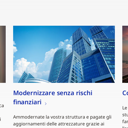
Modernizzare senza rischi
C
finanziari
ca
Le
st
Ammodernate la vostra struttura e pagate gli
i
fa
aggiornamenti delle attrezzature grazie ai