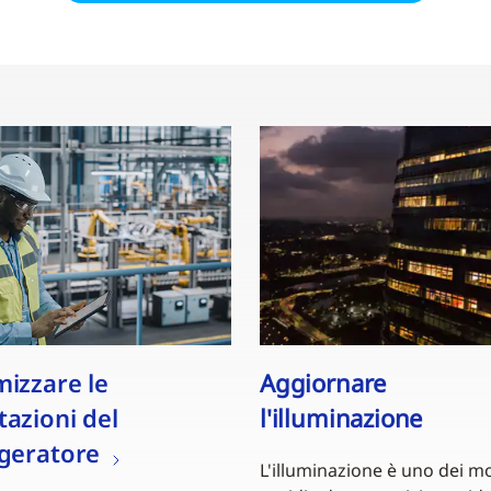
mizzare le
Aggiornare
tazioni del
l'illuminazione
igeratore
L'illuminazione è uno dei m