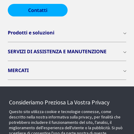
Contatti
Prodotti e soluzioni
SERVIZI DI ASSISTENZA E MANUTENZIONE
MERCATI
INSIGHTS
Consideriamo Preziosa La Vostra Privacy
Cyber Solutions
Questo sito utilizza cookie e tecnologie connesse, come
descritto nella nostra informativa sulla privacy, per finalità che
potrebbero includere il funzionamento del sito, l'analisi, il
OPENBLUE
miglioramento dell'esperienza dell'utente o la pubblicità. Si può
scegliere di consentire l'uso da parte nostra di queste