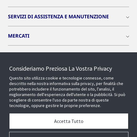
SERVIZI DI ASSISTENZA E MANUTENZIONE
MERCATI
INSIGHTS
Consideriamo Preziosa La Vostra Privacy
Cyber Solutions
Questo sito utilizza cookie e tecnologie connesse, come
descritto nella nostra informativa sulla privacy, per finalità che
potrebbero includere il funzionamento del sito, l'analisi, il
OPENBLUE
miglioramento dell'esperienza dell'utente o la pubblicità. Si può
scegliere di consentire l'uso da parte nostra di queste
tecnologie, oppure gestire le proprie preferenze.
SMART BUILDINGS
Accetta Tutto
Chi siamo