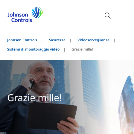
Johnson Controls
Sicurezza
Videosorveglianza
Sistemi di monitoraggio video
Grazie mille!
Grazie mille!