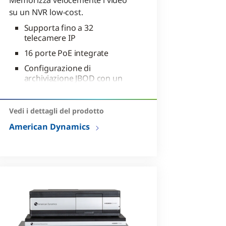
Memorizza velocemente i video
su un NVR low-cost.
Supporta fino a 32
telecamere IP
16 porte PoE integrate
Configurazione di
archiviazione JBOD con un
massimo di 24 TB
Vedi i dettagli del prodotto
American Dynamics