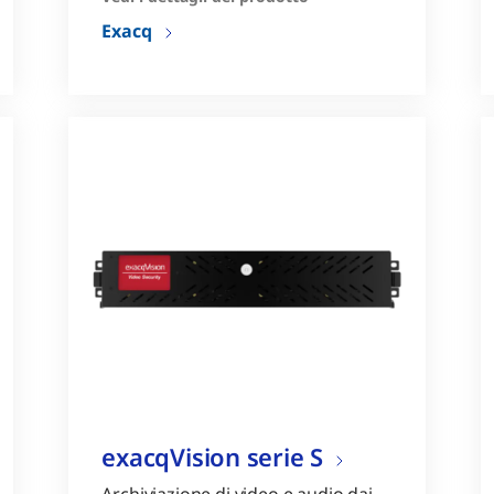
di modelli di telecamere IP
Exacq
Registrazione di
telecamere IP, encoder e
telecamere analogiche
exacqVision serie S