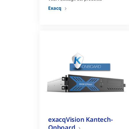
Elevata alimentazione di
Exacq
uscita
exacqVision Kantech-
Onboard