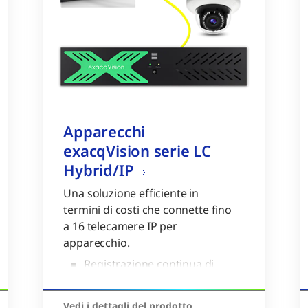
Apparecchi
exacqVision serie LC
Hybrid/IP
Una soluzione efficiente in
termini di costi che connette fino
a 16 telecamere IP per
apparecchio.
Registrazione continua di
fino a 100 Mbps di video
Compatibilità con migliaia
Vedi i dettagli del prodotto