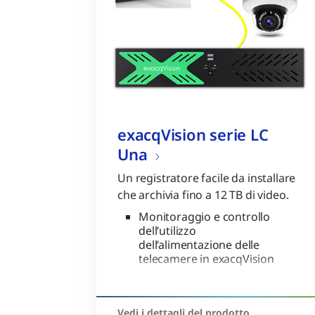
exacqVision serie LC
Una
Un registratore facile da installare
che archivia fino a 12 TB di video.
Monitoraggio e controllo
dell’utilizzo
dell’alimentazione delle
telecamere in exacqVision
Nessun interruttore
esterno necessario con
8/16 porte telecamera PoE
Vedi i dettagli del prodotto