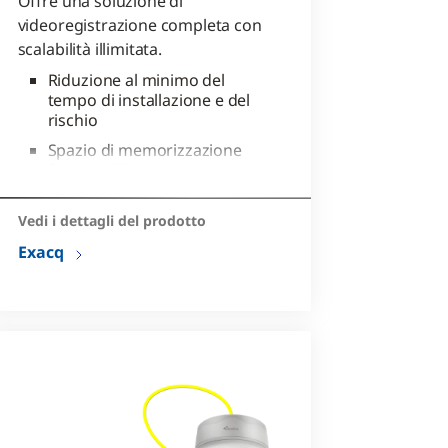
Offre una soluzione di
videoregistrazione completa con
scalabilità illimitata.
Riduzione al minimo del
tempo di installazione e del
rischio
Spazio di memorizzazione
fino a 12 TB per server
Visualizzazione dei filmati
registrati e live da su
Vedi i dettagli del prodotto
qualsiasi browser
Exacq