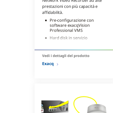
Network Video Recorder ad alte
prestazioni con più capacità e
affidabilità.
Pre-configurazione con
software exacqVision
Professional VMS
Hard disk in servizio
continuo di classe
enterprise
Registrazione di fino a 128
Vedi i dettagli del prodotto
telecamere IP e 64
Exacq
telecamere analogiche