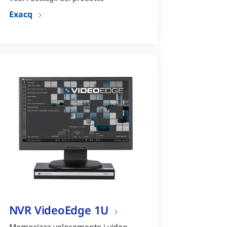
4/8 porte telecamera PoE
Exacq
NVR VideoEdge 1U