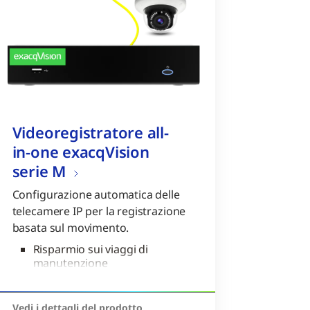
Videoregistratore all-
in-one exacqVision
serie M
Configurazione automatica delle
telecamere IP per la registrazione
basata sul movimento.
Risparmio sui viaggi di
manutenzione
Memorizzazione di fino a 6
TB di video
Vedi i dettagli del prodotto