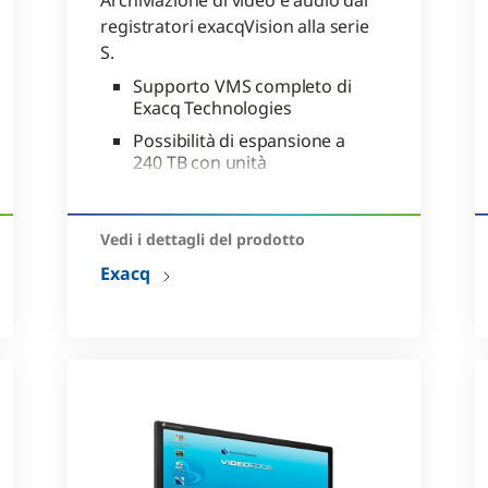
Archiviazione di video e audio dai
registratori exacqVision alla serie
S.
Supporto VMS completo di
Exacq Technologies
Possibilità di espansione a
240 TB con unità
aggiuntive
Interfacce di rete da 10
Gbps doppie in opzione
Vedi i dettagli del prodotto
Exacq