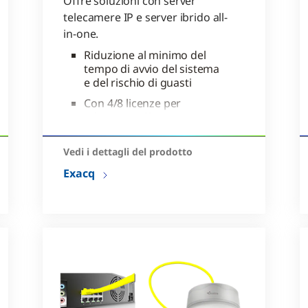
Offre soluzioni con server
telecamere IP e server ibrido all-
in-one.
Riduzione al minimo del
tempo di avvio del sistema
e del rischio di guasti
Con 4/8 licenze per
telecamere IP
Registrazione continua di
fino a 550 Mbps di video
Vedi i dettagli del prodotto
Exacq