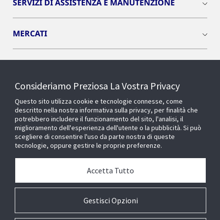
SERVIZI DI ASSISTENZA E MANUTENZIONE
MERCATI
INSIGHTS
Consideriamo Preziosa La Vostra Privacy
Cyber Solutions
Questo sito utilizza cookie e tecnologie connesse, come
descritto nella nostra informativa sulla privacy, per finalità che
potrebbero includere il funzionamento del sito, l'analisi, il
OPENBLUE
miglioramento dell'esperienza dell'utente o la pubblicità. Si può
scegliere di consentire l'uso da parte nostra di queste
tecnologie, oppure gestire le proprie preferenze.
SMART BUILDINGS
Accetta Tutto
Chi siamo
Gestisci Opzioni