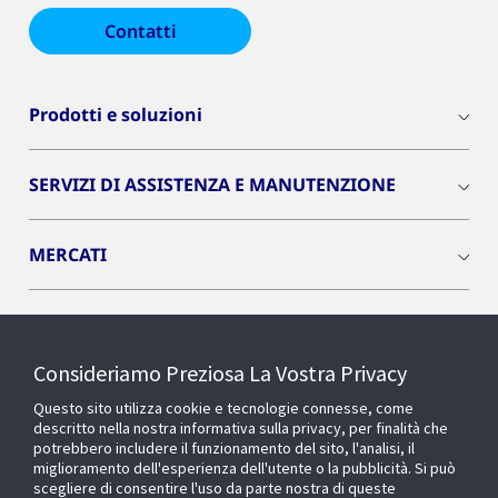
Contatti
Prodotti e soluzioni
SERVIZI DI ASSISTENZA E MANUTENZIONE
MERCATI
INSIGHTS
Consideriamo Preziosa La Vostra Privacy
Cyber Solutions
Questo sito utilizza cookie e tecnologie connesse, come
descritto nella nostra informativa sulla privacy, per finalità che
potrebbero includere il funzionamento del sito, l'analisi, il
OPENBLUE
miglioramento dell'esperienza dell'utente o la pubblicità. Si può
scegliere di consentire l'uso da parte nostra di queste