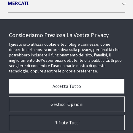
MERCATI
INSIGHTS
Consideriamo Preziosa La Vostra Privacy
Cyber Solutions
Questo sito utilizza cookie e tecnologie connesse, come
descritto nella nostra informativa sulla privacy, per finalità che
potrebbero includere il funzionamento del sito, l'analisi, il
OPENBLUE
miglioramento dell'esperienza dell'utente o la pubblicità. Si può
scegliere di consentire l'uso da parte nostra di queste
tecnologie, oppure gestire le proprie preferenze.
SMART BUILDINGS
Accetta Tutto
Chi siamo
Gestisci Opzioni
Rifiuta Tutti