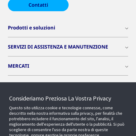
Contatti
Prodotti e soluzioni
SERVIZI DI ASSISTENZA E MANUTENZIONE
MERCATI
INSIGHTS
Consideriamo Preziosa La Vostra Privacy
Cyber Solutions
Questo sito utilizza cookie e tecnologie connesse, come
descritto nella nostra informativa sulla privacy, per finalità che
potrebbero includere il funzionamento del sito, l'analisi, il
OPENBLUE
miglioramento dell'esperienza dell'utente o la pubblicità. Si può
scegliere di consentire l'uso da parte nostra di queste
tecnologie, oppure gestire le proprie preferenze.