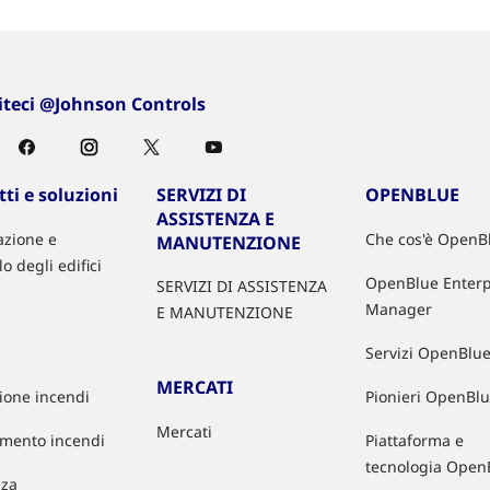
iteci @Johnson Controls
ti e soluzioni
SERVIZI DI
OPENBLUE
ASSISTENZA E
zione e
Che cos'è OpenB
MANUTENZIONE
lo degli edifici
OpenBlue Enterp
SERVIZI DI ASSISTENZA
Manager
E MANUTENZIONE
Servizi OpenBlu
MERCATI
zione incendi
Pionieri OpenBl
Mercati
mento incendi
Piattaforma e
tecnologia Open
zza