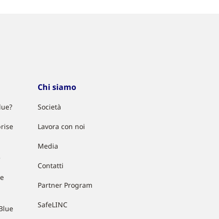
Chi siamo
lue?
Società
rise
Lavora con noi
Media
e
Contatti
ue
Partner Program
SafeLINC
Blue