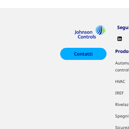
Segu
Prodot
Contatti
Automa
control
HVAC
IREF
Rivela
Spegni
Sicure