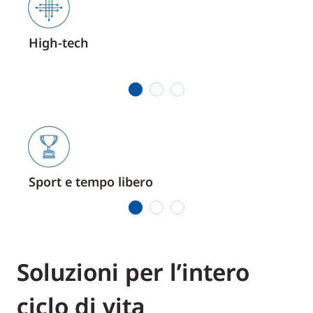
High-tech
Sett
1
2
3
Sport e tempo libero
Sett
1
2
3
Soluzioni per l’intero
ciclo di vita