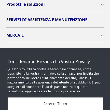
Prodotti e soluzioni
SERVIZI DI ASSISTENZA E MANUTENZIONE
MERCATI
INSIGHTS
Consideriamo Preziosa La Vostra Privacy
Cyber Solutions
Questo sito utilizza cookie e tecnologie connesse, come
descritto nella nostra informativa sulla privacy, per finalità che
potrebbero includere il funzionamento del sito, l'analisi, il
OPENBLUE
miglioramento dell'esperienza dell'utente o la pubblicità. Si può
scegliere di consentire l'uso da parte nostra di queste
tecnologie, oppure gestire le proprie preferenze.
SMART BUILDINGS
Accetta Tutto