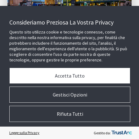
Consideriamo Preziosa La Vostra Privacy
Questo sito utilizza cookie e tecnologie connesse, come
descritto nella nostra informativa sulla privacy, per finalità che
potrebbero includere il funzionamento del sito, l'analisi, il
miglioramento dell'esperienza dell'utente o la pubblicità. Si può
CITTADINANZA AZIENDALE
GOVERNO DELLO STATO
scegliere di consentire l'uso da parte nostra di queste
Dichiarazione sull'Ucraina
tecnologie, oppure gestire le proprie preferenze.
Accetta Tutto
Gestisci Opzioni
26
results
Rifiuta Tutti
Seguiteci @Johnson Controls
Legge sulla Privacy
Gestito da: