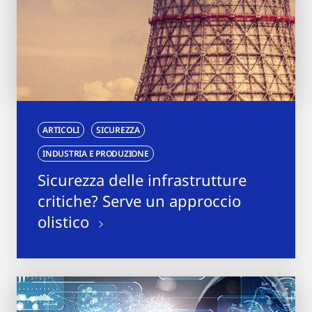
ARTICOLI
SICUREZZA
INDUSTRIA E PRODUZIONE
Sicurezza delle infrastrutture
critiche? Serve un approccio
olistico