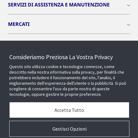
SERVIZI DI ASSISTENZA E MANUTENZIONE
MERCATI
INSIGHTS
Consideriamo Preziosa La Vostra Privacy
Cyber Solutions
Questo sito utilizza cookie e tecnologie connesse, come
descritto nella nostra informativa sulla privacy, per finalità che
potrebbero includere il funzionamento del sito, l'analisi, il
OPENBLUE
miglioramento dell'esperienza dell'utente o la pubblicità. Si può
scegliere di consentire l'uso da parte nostra di queste
tecnologie, oppure gestire le proprie preferenze.
SMART BUILDINGS
Accetta Tutto
Chi siamo
Gestisci Opzioni