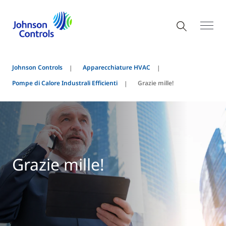
Johnson Controls
Apparecchiature HVAC
Pompe di Calore Industrali Efficienti
Grazie mille!
Grazie mille!