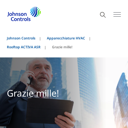
Johnson Controls
Apparecchiature HVAC
Rooftop ACTIVA ASR
Grazie mille!
Grazie mille!