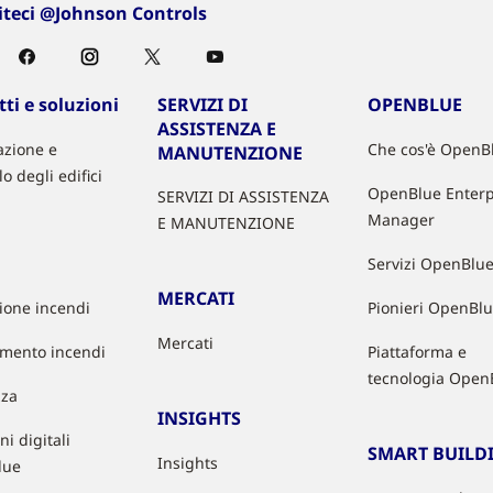
iteci @Johnson Controls
ti e soluzioni
SERVIZI DI
OPENBLUE
ASSISTENZA E
zione e
Che cos'è OpenB
MANUTENZIONE
lo degli edifici
OpenBlue Enterp
SERVIZI DI ASSISTENZA
Manager
E MANUTENZIONE
Servizi OpenBlu
MERCATI
zione incendi
Pionieri OpenBl
Mercati
mento incendi
Piattaforma e
tecnologia Open
zza
INSIGHTS
ni digitali
SMART BUILD
Insights
lue