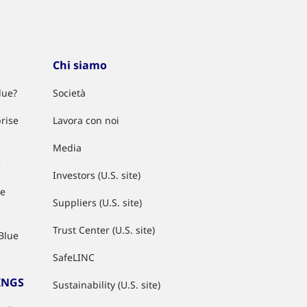
Chi siamo
lue?
Società
rise
Lavora con noi
Media
e
Investors (U.S. site)
ue
Suppliers (U.S. site)
Trust Center (U.S. site)
Blue
SafeLINC
INGS
Sustainability (U.S. site)