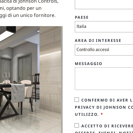
pacità di Johnson Controls,
emi, optando per un
ggi di un unico fornitore.
PAESE
AREA DI INTERESSE
MESSAGGIO
CONFERMO DI AVER L
PRIVACY DI JOHNSON C
UTILIZZO.
*
ACCETTO DI RICEVER