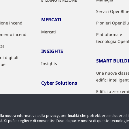
E MANUTENZIONE
Servizi OpenBlu
MERCATI
zione incendi
Pionieri OpenBl
Mercati
mento incendi
Piattaforma e
tecnologia Open
zza
INSIGHTS
ni digitali
SMART BUILD
Insights
lue
Una nuova classe
edifici intelligent
Cyber Solutions
Edifici a zero em
How we protect you
(ENG)
Edifici sani
Product Security
Qualità dell'aria
a nostra informativa sulla privacy, per finalità che potrebbero includere i
Advisories (ENG)
cità. Si può scegliere di consentire l'uso da parte nostra di queste tecnologi