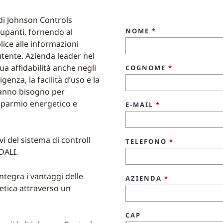
i di Johnson Controls
cupanti, fornendo al
NOME
*
ice alle informazioni
 utente. Azienda leader nel
a affidabilità anche negli
COGNOME
*
ligenza, la facilità d’uso e la
 hanno bisogno per
isparmio energetico e
E-MAIL
*
vi del sistema di controll
TELEFONO
*
DALI.
ntegra i vantaggi delle
AZIENDA
*
getica attraverso un
CAP