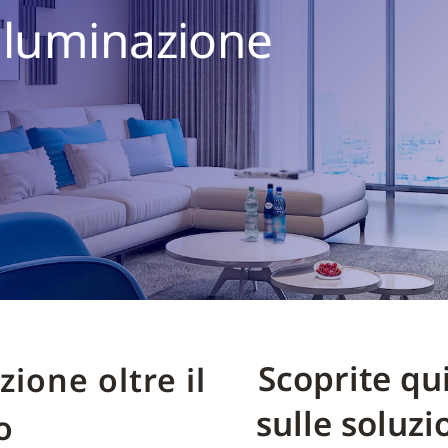
illuminazione
Scoprite qu
zione oltre il
sulle soluzi
o