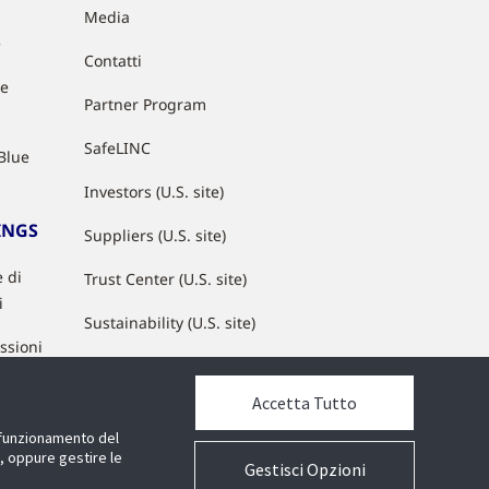
Media
e
Contatti
ue
Partner Program
SafeLINC
Blue
Investors (U.S. site)
INGS
Suppliers (U.S. site)
 di
Trust Center (U.S. site)
i
Sustainability (U.S. site)
issioni
Accetta Tutto
 interna
l funzionamento del
e, oppure gestire le
Gestisci Opzioni