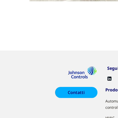
Segu
Prodot
Contatti
Automa
control
HVAC