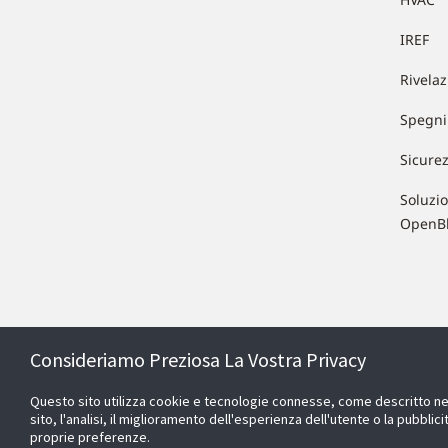
IREF
Rivela
Spegni
Sicure
Soluzio
OpenB
Consideriamo Preziosa La Vostra Privacy
Questo sito utilizza cookie e tecnologie connesse, come descritto nell
sito, l'analisi, il miglioramento dell'esperienza dell'utente o la pubbli
proprie preferenze.