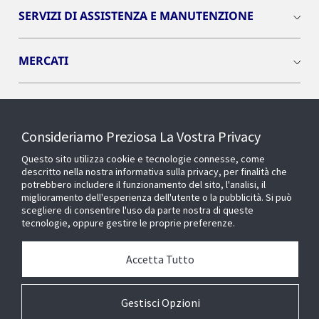
SERVIZI DI ASSISTENZA E MANUTENZIONE
MERCATI
INSIGHTS
Consideriamo Preziosa La Vostra Privacy
Cyber Solutions
Questo sito utilizza cookie e tecnologie connesse, come
descritto nella nostra informativa sulla privacy, per finalità che
potrebbero includere il funzionamento del sito, l'analisi, il
OPENBLUE
miglioramento dell'esperienza dell'utente o la pubblicità. Si può
scegliere di consentire l'uso da parte nostra di queste
tecnologie, oppure gestire le proprie preferenze.
SMART BUILDINGS
Accetta Tutto
Chi siamo
Gestisci Opzioni